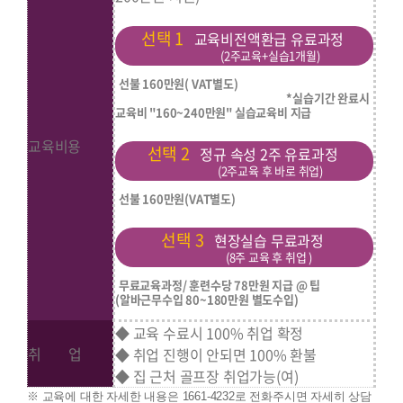
선택 1
교육비전액환급 유료과정
(2주교육+실습1개월)
선불 160만원( VAT별도)
*실습기간 완료시
교육비 "160~240만원" 실습교육비 지급
교육비용
선택 2
정규 속성 2주 유료과정
(2주교육 후 바로 취업)
선불 160만원(VAT별도)
선택 3
현장실습 무료과정
(8주 교육 후 취업 )
무료교육과정/ 훈련수당 78만원 지급 @ 팁
(알바근무수입 80~180만원 별도수입)
◆ 교육 수료시 100% 취업 확정
취 업
◆ 취업 진행이 안되면 100% 환불
◆ 집 근처 골프장 취업가능(여)
※ 교육에 대한 자세한 내용은 1661-4232로 전화주시면 자세히 상담