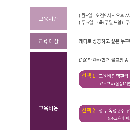
( 월~일 : 오전9시 ~ 오후7시
교육시간
( 주 6일 교육(주말포함), 
교육 대상
캐디로 성공하고 싶은 누구
(
360만원
=>협력 골프장 &
선택 1
교육비전액환급
(2주교육+실습1개월
교육비용
선택 2
정규 속성 2주
(2주교육 후 바로 